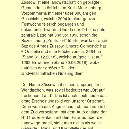
Züssow ist eine landwirtschaftlich geprägte
Gemeinde im östlichsten Kreis Mecklenburg-
Vorpommerns mit einer über 600jährigen
Geschichte, welche 2004 in einer ganzen
Festwoche feierlich begangen und
dokumentiert wurde. Und da der Ort eine gute
zentrale Lage hat und vor 1990 schon die
Bezeichnung „Zentralort“ führte, wurde er auch
Sitz des Amtes Züssow. Unsere Gemeinde hat
6 Ortsteile und eine Fläche von ca. 2964 ha
(Stand 31.12.2018), welche aufgeteilt ist auf
1293 Einwohner (Stand 30.06.2019), wobei
natürlich der größere Teil der
landwirtschaftlichen Nutzung dient.
Der Name Züssow hat seinen Ursprung im
Wendischen, was soviel bedeutet wie „Ort auf
trockenem Land“. Das ist auch noch heute das
erste Erscheinungsbild von unserer Ortschaft.
Denn wohin das Auge schaut, ob man nun mit
dem Zug vorbeifährt, mit dem Auto entlang der
B111 oder einfach mit dem Fahrrad über die
Landwege radelt, sieht man nichts als weite
Getreide-, Raps- und Kartoffelfelder auf