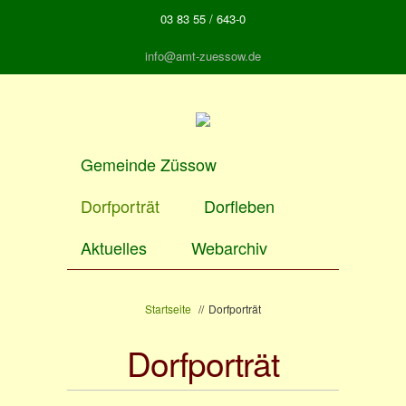
Direkt zum Inhalt
03 83 55 / 643-0
info@amt-zuessow.de
Gemeinde Züssow
Dorfporträt
Dorfleben
Aktuelles
Webarchiv
Startseite
//
Dorfporträt
Dorfporträt