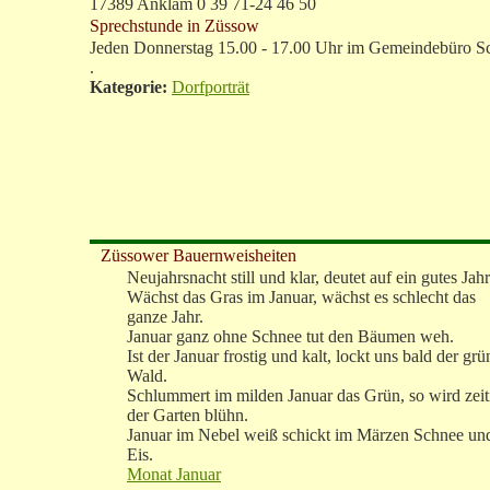
17389 Anklam 0 39 71-24 46 50
Sprechstunde in Züssow
Jeden Donnerstag 15.00 - 17.00 Uhr im Gemeindebüro Sch
.
Kategorie:
Dorfporträt
Züssower Bauernweisheiten
Neujahrsnacht still und klar, deutet auf ein gutes Jahr
Wächst das Gras im Januar, wächst es schlecht das
ganze Jahr.
Januar ganz ohne Schnee tut den Bäumen weh.
Ist der Januar frostig und kalt, lockt uns bald der grü
Wald.
Schlummert im milden Januar das Grün, so wird zeit
der Garten blühn.
Januar im Nebel weiß schickt im Märzen Schnee un
Eis.
Monat Januar