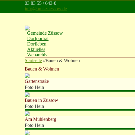
Direkt zum Inhalt
03 83 55 / 643-0
info@amt-zuessow.de
Gemeinde Züssow
Dorfporträt
Dorfleben
Aktuelles
Webarchiv
Startseite
//
Bauen & Wohnen
Bauen & Wohnen
Gartenstraße
Foto Hein
Bauen in Züssow
Foto Hein
Am Mühlenberg
Foto Hein