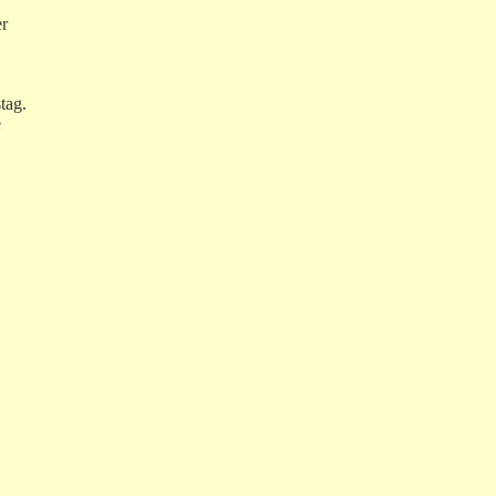
er
tag.
e