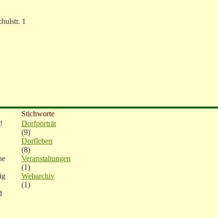
ulstr. 1
Stichworte
!
Dorfporträt
(9)
Dorfleben
(8)
ne
Veranstaltungen
(1)
ig
Webarchiv
(1)
d