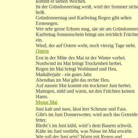
kommt er sieben Wochen.
Ist der Gründonnerstag weiß, wird der Sommer sich
heiß.
Gründonnerstag und Karfreitag Regen gibt selten
Erntesegen.
Wer sehr gerne Erbsen mag, säe sie am Gründonners
Karfreitag Sonnenschein bringt uns reichlich Frücht
ein.
Wind, der auf Ostern weht, noch vierzig Tage steht.
Ostern
Erst in der Mitte des Mai ist der Winter vorbei.
Nordwind im Mai bringt Trockenheit herbei.
Regen im Mai bringt Wohlstand und Heu.
Maikäferjahr - ein gutes Jahr.
Abendtau im Mai gibt das rechte Heu.
Auf nassen Mai kommt ein trockener Juni herbei.
Mairegen, mild und warm, tut den Früchten keinen
Harm.
Monat Mai
Juni kalt und nass, lässt leer Scheune und Fass.
Gibt's im Juni Donnerwetter, wird auch das Getreide
fetter.
Bleibt´s im Juni kühl, wird´s dem Bauern schwül.
Kälte im Juni verdirbt, was Nässe im Mai erwirbt.
Wie soll der Juni sein? Warm mit Regen und