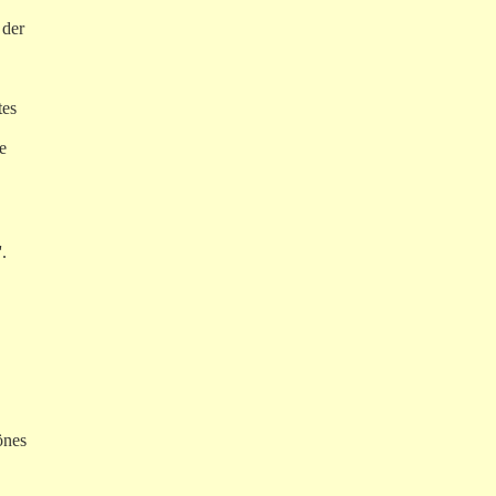
 der
tes
e
.
önes