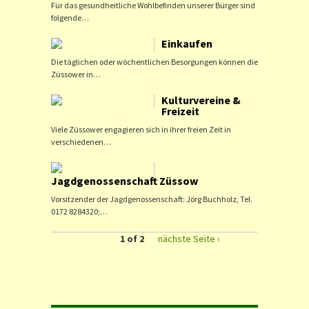
Für das gesundheitliche Wohlbefinden unserer Bürger sind
folgende…
Einkaufen
Die täglichen oder wöchentlichen Besorgungen können die
Züssower in…
Kulturvereine &
Freizeit
Viele Züssower engagieren sich in ihrer freien Zeit in
verschiedenen…
Jagdgenossenschaft Züssow
Vorsitzender der Jagdgenossenschaft: Jörg Buchholz, Tel.
0172 8284320;…
1 of 2
nächste Seite ›