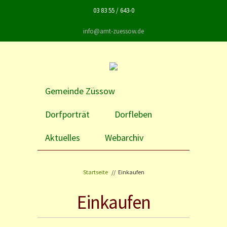
Direkt zum Inhalt
03 83 55 / 643-0
info@amt-zuessow.de
Gemeinde Züssow
Dorfporträt
Dorfleben
Aktuelles
Webarchiv
Startseite
//
Einkaufen
Einkaufen