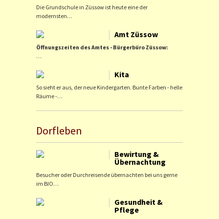
Die Grundschule in Züssow ist heute eine der
modernsten…
Amt Züssow
Öffnungszeiten des Amtes - Bürgerbüro Züssow:
…
Kita
So sieht er aus, der neue Kindergarten. Bunte Farben - helle
Räume -…
Dorfleben
Bewirtung &
Übernachtung
Besucher oder Durchreisende übernachten bei uns gerne
im BIO…
Gesundheit &
Pflege