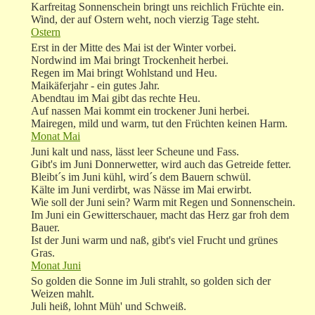
Karfreitag Sonnenschein bringt uns reichlich Früchte ein.
Wind, der auf Ostern weht, noch vierzig Tage steht.
Ostern
Erst in der Mitte des Mai ist der Winter vorbei.
Nordwind im Mai bringt Trockenheit herbei.
Regen im Mai bringt Wohlstand und Heu.
Maikäferjahr - ein gutes Jahr.
Abendtau im Mai gibt das rechte Heu.
Auf nassen Mai kommt ein trockener Juni herbei.
Mairegen, mild und warm, tut den Früchten keinen Harm.
Monat Mai
Juni kalt und nass, lässt leer Scheune und Fass.
Gibt's im Juni Donnerwetter, wird auch das Getreide fetter.
Bleibt´s im Juni kühl, wird´s dem Bauern schwül.
Kälte im Juni verdirbt, was Nässe im Mai erwirbt.
Wie soll der Juni sein? Warm mit Regen und Sonnenschein.
Im Juni ein Gewitterschauer, macht das Herz gar froh dem
Bauer.
Ist der Juni warm und naß, gibt's viel Frucht und grünes
Gras.
Monat Juni
So golden die Sonne im Juli strahlt, so golden sich der
Weizen mahlt.
Juli heiß, lohnt Müh' und Schweiß.