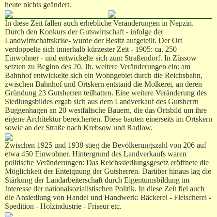
heute nichts geändert.
In diese Zeit fallen auch erhebliche Veränderungen in Nepzin.
Durch den Konkurs der Gutswirtschaft - infolge der
Landwirtschaftskrise- wurde der Besitz aufgeteilt. Der Ort
verdoppelte sich innerhalb kürzester Zeit - 1905: ca. 250
Einwohner - und entwickelte sich zum Straßendorf. In Züssow
setzten zu Beginn des 20. Jh. weitere Veränderungen ein: am
Bahnhof entwickelte sich ein Wohngebiet durch die Reichsbahn,
zwischen Bahnhof und Ortskern entstand die Molkerei, an deren
Gründung 23 Gutsherren teilhatten. Eine weitere Veränderung des
Siedlungsbildes ergab sich aus dem Landverkauf des Gutsherrn
Buggenhagen an 20 westfälische Bauern, die das Ortsbild um ihre
eigene Architektur bereicherten. Diese bauten einerseits im Ortskern
sowie an der Straße nach Krebsow und Radlow.
Zwischen 1925 und 1938 stieg die Bevölkerungszahl von 206 auf
etwa 450 Einwohner. Hintergrund des Landverkaufs waren
politische Veränderungen: Das Reichssiedlungsgesetz eröffnete die
Möglichkeit der Enteignung der Gutsherren. Darüber hinaus lag die
Stärkung der Landarbeiterschaft durch Eigentumsbildung im
Interesse der nationalsozialistischen Politik. In diese Zeit fiel auch
die Ansiedlung von Handel und Handwerk: Bäckerei - Fleischerei -
Spedition - Holzindustrie - Friseur etc.