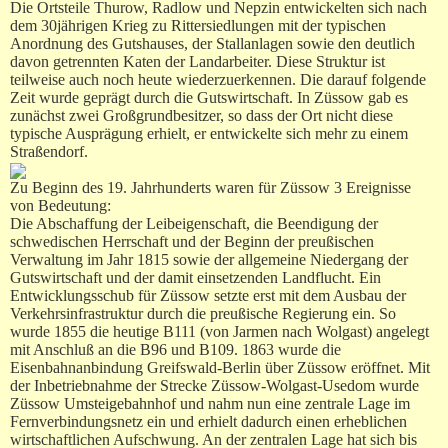
Die Ortsteile Thurow, Radlow und Nepzin entwickelten sich nach
dem 30jährigen Krieg zu Rittersiedlungen mit der typischen
Anordnung des Gutshauses, der Stallanlagen sowie den deutlich
davon getrennten Katen der Landarbeiter. Diese Struktur ist
teilweise auch noch heute wiederzuerkennen. Die darauf folgende
Zeit wurde geprägt durch die Gutswirtschaft. In Züssow gab es
zunächst zwei Großgrundbesitzer, so dass der Ort nicht diese
typische Ausprägung erhielt, er entwickelte sich mehr zu einem
Straßendorf.
Zu Beginn des 19. Jahrhunderts waren für Züssow 3 Ereignisse
von Bedeutung:
Die Abschaffung der Leibeigenschaft, die Beendigung der
schwedischen Herrschaft und der Beginn der preußischen
Verwaltung im Jahr 1815 sowie der allgemeine Niedergang der
Gutswirtschaft und der damit einsetzenden Landflucht. Ein
Entwicklungsschub für Züssow setzte erst mit dem Ausbau der
Verkehrsinfrastruktur durch die preußische Regierung ein. So
wurde 1855 die heutige B111 (von Jarmen nach Wolgast) angelegt
mit Anschluß an die B96 und B109. 1863 wurde die
Eisenbahnanbindung Greifswald-Berlin über Züssow eröffnet. Mit
der Inbetriebnahme der Strecke Züssow-Wolgast-Usedom wurde
Züssow Umsteigebahnhof und nahm nun eine zentrale Lage im
Fernverbindungsnetz ein und erhielt dadurch einen erheblichen
wirtschaftlichen Aufschwung. An der zentralen Lage hat sich bis