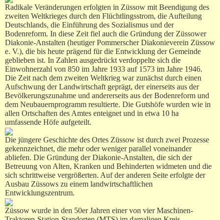
Radikale Veränderungen erfolgten in Züssow mit Beendigung des
zweiten Weltkrieges durch den Flüchtlingsstrom, die Aufteilung
Deutschlands, die Einführung des Sozialismus und der
Bodenreform. In diese Zeit fiel auch die Gründung der Züssower
Diakonie-Anstalten (heutiger Pommerscher Diakonieverein Züssow
e. V.), die bis heute prägend für die Entwicklung der Gemeinde
geblieben ist. In Zahlen ausgedrückt verdoppelte sich die
Einwohnerzahl von 850 im Jahre 1933 auf 1573 im Jahre 1946.
Die Zeit nach dem zweiten Weltkrieg war zunächst durch einen
Aufschwung der Landwirtschaft geprägt, der einerseits aus der
Bevölkerungszunahme und andererseits aus der Bodenreform und
dem Neubauernprogramm resultierte. Die Gutshöfe wurden wie in
allen Ortschaften des Amtes enteignet und in etwa 10 ha
umfassende Höfe aufgeteilt.
Die jüngere Geschichte des Ortes Züssow ist durch zwei Prozesse
gekennzeichnet, die mehr oder weniger parallel voneinander
abliefen. Die Gründung der Diakonie-Anstalten, die sich der
Betreuung von Alten, Kranken und Behinderten widmeten und die
sich schrittweise vergrößerten. Auf der anderen Seite erfolgte der
Ausbau Züssows zu einem landwirtschaftlichen
Entwicklungszentrum.
Züssow wurde in den 50er Jahren einer von vier Maschinen-
Traktoren-Station-Standorten (MTS) im damaligen Kreis