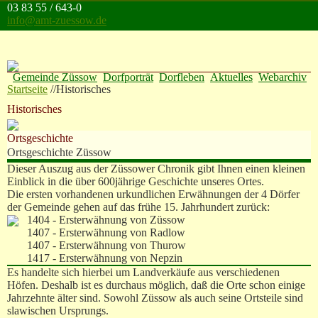
Direkt zum Inhalt
03 83 55 / 643-0
info@amt-zuessow.de
Gemeinde Züssow
Dorfporträt
Dorfleben
Aktuelles
Webarchiv
Startseite
//
Historisches
Historisches
Ortsgeschichte
Ortsgeschichte Züssow
Dieser Auszug aus der Züssower Chronik gibt Ihnen einen kleinen
Einblick in die über 600jährige Geschichte unseres Ortes.
Die ersten vorhandenen urkundlichen Erwähnungen der 4 Dörfer
der Gemeinde gehen auf das frühe 15. Jahrhundert zurück:
1404 - Ersterwähnung von Züssow
1407 - Ersterwähnung von Radlow
1407 - Ersterwähnung von Thurow
1417 - Ersterwähnung von Nepzin
Es handelte sich hierbei um Landverkäufe aus verschiedenen
Höfen. Deshalb ist es durchaus möglich, daß die Orte schon einige
Jahrzehnte älter sind. Sowohl Züssow als auch seine Ortsteile sind
slawischen Ursprungs.